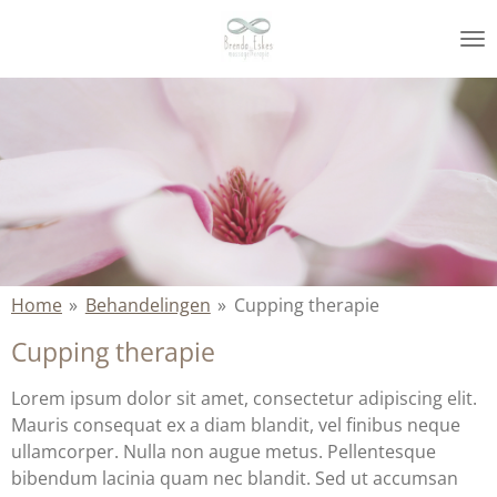
Ga
direct
naar
de
hoofdinhoud
Home
»
Behandelingen
»
Cupping therapie
Cupping therapie
Lorem ipsum dolor sit amet, consectetur adipiscing elit.
Mauris consequat ex a diam blandit, vel finibus neque
ullamcorper. Nulla non augue metus. Pellentesque
bibendum lacinia quam nec blandit. Sed ut accumsan